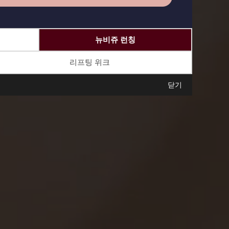
뉴비쥬 런칭
리프팅 위크
닫기