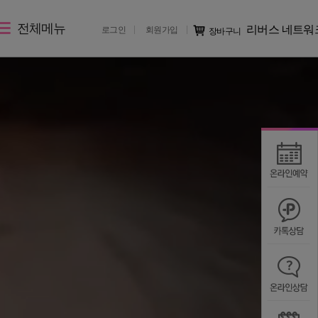
전체메뉴
리버스 네트워
로그인
회원가입
장바구니
레이저 제모
리버스 소개
커뮤니티
제토닝
지점 소개
시술후기
레이저 제모
리버스 소개
전후사진
지점 가맹문의
미디어IN
공지사항
칭찬/불만