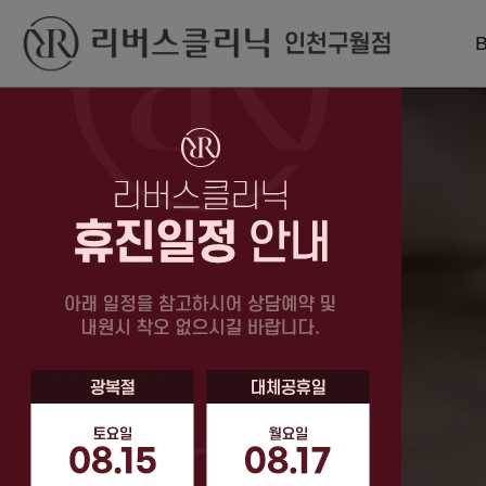
베스트
레이저
리프팅
슈링크유니버스
인라이튼레이저
인모드리프팅
윤곽톡스
엑셀V플러스
슈링크유니버스
미스코
엔디메드
볼뉴머
필러
피코슈어 토닝
덴서티 하이
인라이튼레이저