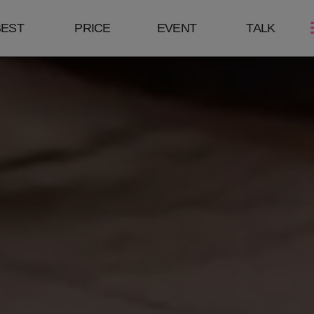
BEST
PRICE
EVENT
TALK
스킨케어
쁘띠성형
바디/체형
여드름케어
보톡스/땀주사
HPL
필링Mall
윤곽주사/윤곽톡스
바디슬림톡스
모공주사
하이코/미스코
바디슬림주사
쥬베룩
코 조각주사
리쥬란힐러
필러
큐오필