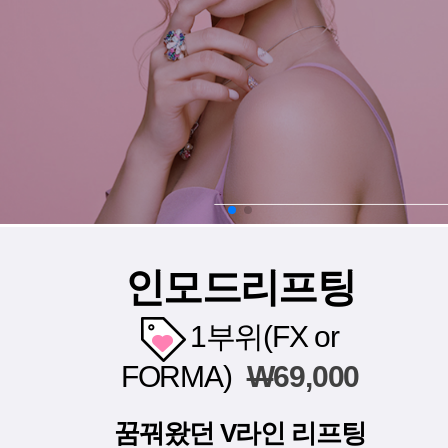
인모드리프팅
1부위(FX or
FORMA)
W
69,000
꿈꿔왔던 V라인 리프팅