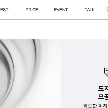
BEST
PRICE
EVENT
TALK
스킨케어
쁘띠성형
바디/체형
여드름케어
보톡스/땀주사
HPL
필링Mall
윤곽주사/윤곽톡스
바디슬림톡스
모공주사
하이코/미스코
바디슬림주사
쥬베룩
코 조각주사
리쥬란힐러
필러
큐오필
도자
모공
과도한 피지