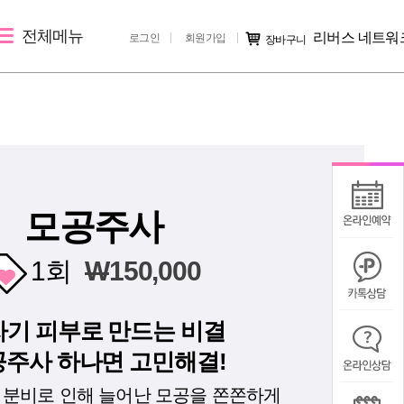
전체메뉴
리버스 네트워
로그인
회원가입
장바구니
레이저 제모
리버스 소개
커뮤니티
제토닝
지점 소개
시술후기
레이저 제모
리버스 소개
전후사진
지점 가맹문의
미디어IN
모공주사
공지사항
1회
W
150,000
칭찬/불만
기 피부로 만드는 비결
주사 하나면 고민해결!
 분비로 인해 늘어난 모공을 쫀쫀하게