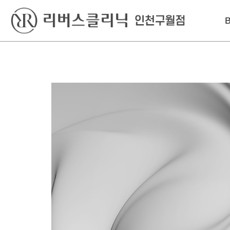
베스트
레이저
리프팅
슈링크유니버스
인라이튼레이저
인모드리프팅
윤곽톡스
엑셀V플러스
슈링크유니버스
미스코
엔디메드
볼뉴머
필러
피코슈어 토닝
덴서티 하이
인라이튼레이저