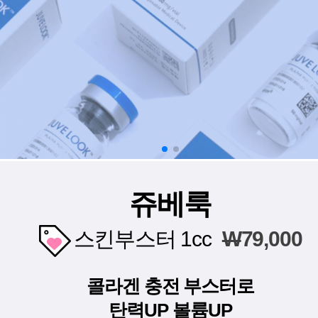
쥬베룩
스킨부스터 1cc
W
79,000
콜라겐 충전 부스터로
탄력UP 볼륨UP