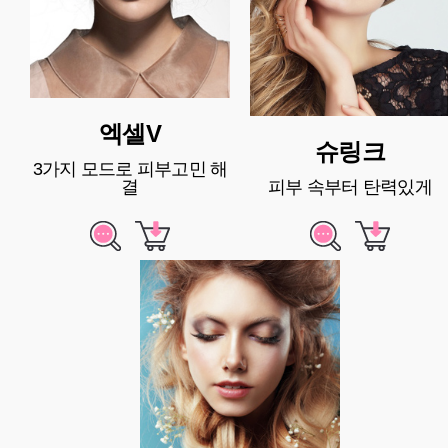
엑셀V
슈링크
3가지 모드로 피부고민 해
결
피부 속부터 탄력있게