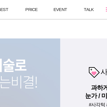
BEST
PRICE
EVENT
TALK
스킨케어
쁘띠성형
바디/체형
여드름케어
보톡스/땀주사
HPL
필링Mall
윤곽주사/윤곽톡스
바디슬림톡스
모공주사
하이코/미스코
바디슬림주사
쥬베룩
코 조각주사
사
리쥬란힐러
필러
큐오필
과하게
눈가 /
#사각턱 