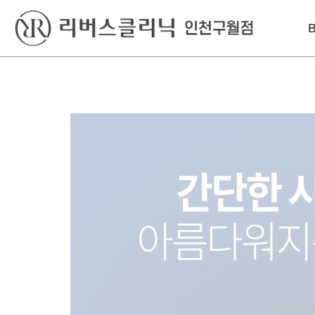
베스트
레이저
리프팅
슈링크유니버스
인라이튼레이저
인모드리프팅
윤곽톡스
엑셀V플러스
슈링크유니버스
미스코
엔디메드
볼뉴머
필러
피코슈어 토닝
덴서티 하이
인라이튼레이저