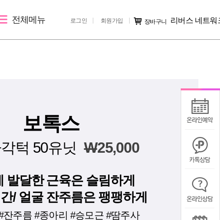
전체메뉴
리버스 네트워
로그인
회원가입
장바구니
레이저 제모
리버스 소개
커뮤니티
제토닝
지점 소개
시술후기
레이저 제모
리버스 소개
전후사진
지점 가맹문의
미디어IN
보톡스
공지사항
각턱 50유닛
W
25,000
칭찬/불만
 발달한 근육은 슬림하게
 미간/ 얼굴 잔주름은 팽팽하게
#잔주름 #종아리 #승모근 #땀주사