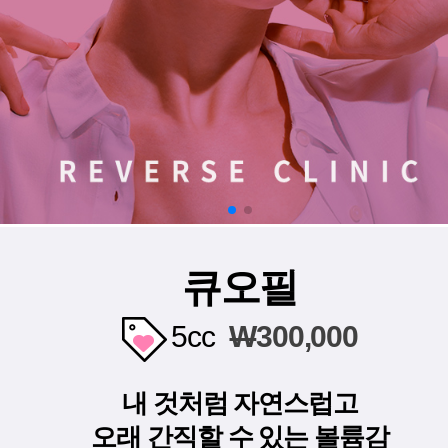
큐오필
5cc
W
300,000
내 것처럼 자연스럽고
오래 간직할 수 있는 볼륨감