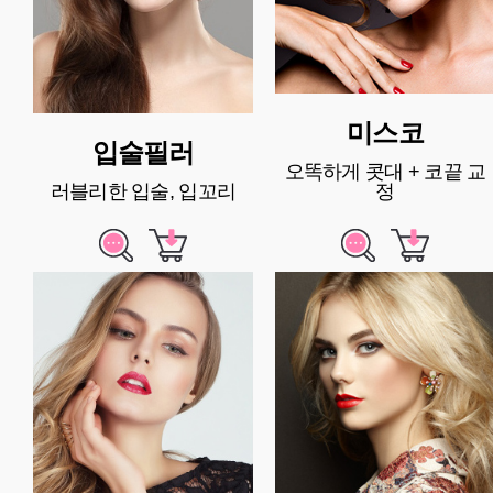
미스코
입술필러
오똑하게 콧대 + 코끝 교
러블리한 입술, 입꼬리
정