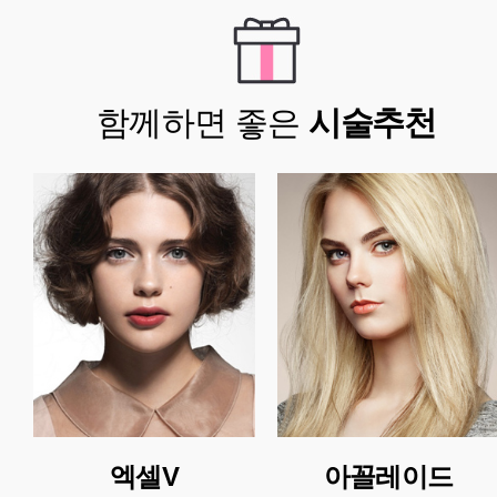
함께하면 좋은
시술추천
엑셀V
아꼴레이드