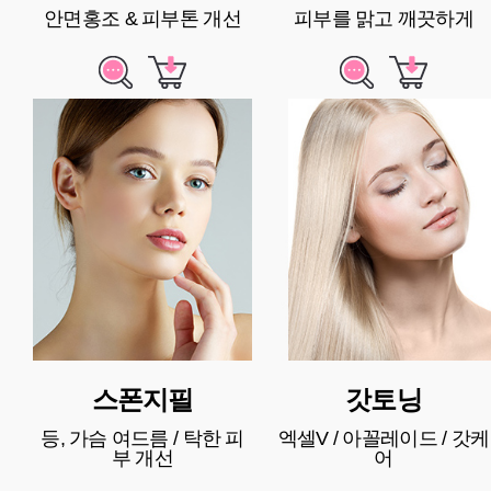
안면홍조 & 피부톤 개선
피부를 맑고 깨끗하게
스폰지필
갓토닝
등, 가슴 여드름 / 탁한 피
엑셀V / 아꼴레이드 / 갓케
부 개선
어