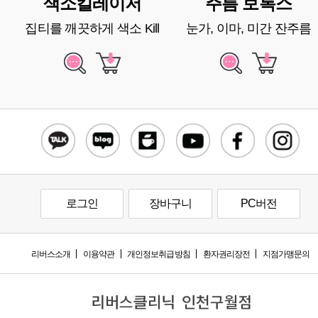
색소킬레이저
주름 보톡스
집티를 깨끗하게 색소 Kill
눈가, 이마, 미간 잔주름
로그인
장바구니
PC버전
리버스소개
이용약관
개인정보취급방침
환자권리장전
지점가맹문의