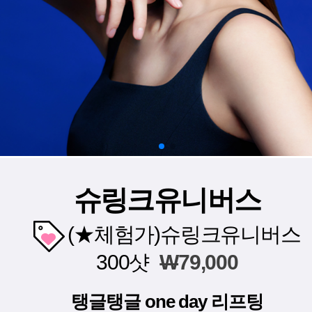
슈링크유니버스
(★체험가)슈링크유니버스
300샷
W
79,000
탱글탱글 one day 리프팅