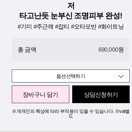
저
타고난듯 눈부신 조명피부 완성!
#기미 #주근깨 #잡티 #오타모반 #화이트닝
총 금액
690,000
원
옵션선택하기
장바구니 담기
상담신청하기
※개개인의 특성에 따라 부작용이 있을 수 있습니다. ※vat별
도