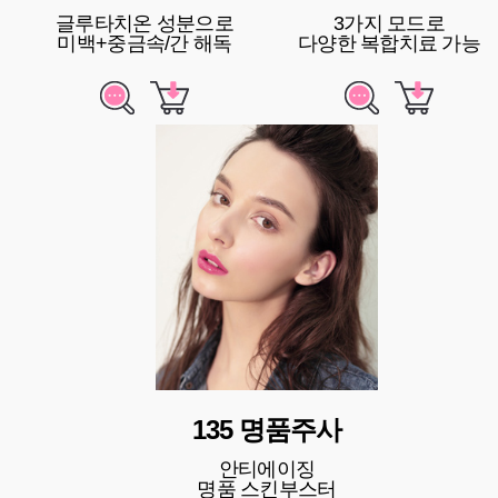
글루타치온 성분으로
3가지 모드로
미백+중금속/간 해독
다양한 복합치료 가능
135 명품주사
안티에이징
명품 스킨부스터