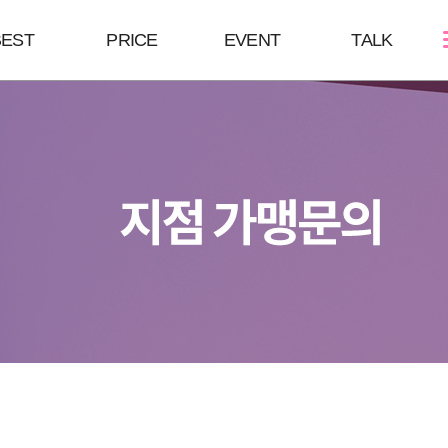
BEST
PRICE
EVENT
TALK
스킨케어
쁘띠성형
바디/체형
여드름케어
보톡스/땀주사
HPL
필링Mall
윤곽주사/윤곽톡스
바디슬림톡스
모공주사
하이코/미스코
바디슬림주사
쥬베룩
코 조각주사
리쥬란힐러
필러
큐오필