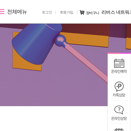
전체메뉴
리버스 네트워
로그인
회원가입
장바구니
레이저 제모
리버스 소개
커뮤니티
제토닝
지점 소개
시술후기
레이저 제모
리버스 소개
전후사진
지점 가맹문의
미디어IN
공지사항
칭찬/불만