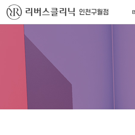
베스트
레이저
리프팅
슈링크유니버스
인라이튼레이저
인모드리프팅
윤곽톡스
엑셀V플러스
슈링크유니버스
미스코
엔디메드
볼뉴머
필러
피코슈어 토닝
덴서티 하이
인라이튼레이저