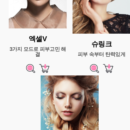
엑셀V
슈링크
3가지 모드로 피부고민 해
결
피부 속부터 탄력있게