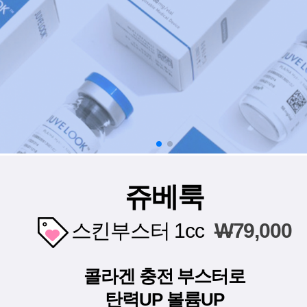
쥬베룩
스킨부스터 1cc
W
79,000
콜라겐 충전 부스터로
탄력UP 볼륨UP