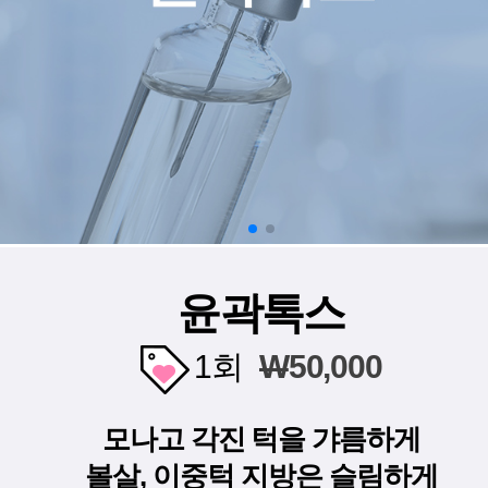
윤곽톡스
1회
W
50,000
모나고 각진 턱을 갸름하게
볼살, 이중턱 지방은 슬림하게