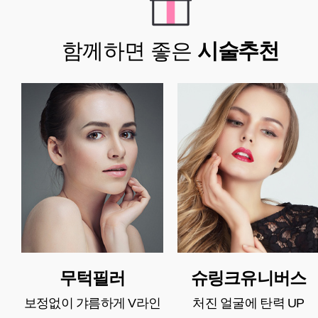
함께하면 좋은
시술추천
무턱필러
슈링크유니버스
보정없이 갸름하게 V라인
처진 얼굴에 탄력 UP