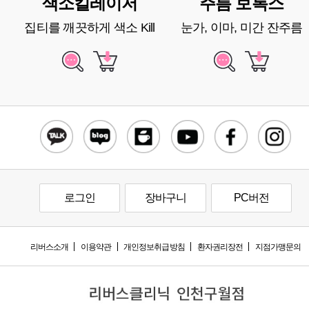
색소킬레이저
주름 보톡스
집티를 깨끗하게 색소 Kill
눈가, 이마, 미간 잔주름
로그인
장바구니
PC버전
리버스소개
이용약관
개인정보취급방침
환자권리장전
지점가맹문의