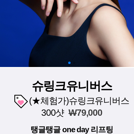
슈링크유니버스
(★체험가)슈링크유니버스
300샷
W
79,000
탱글탱글 one day 리프팅